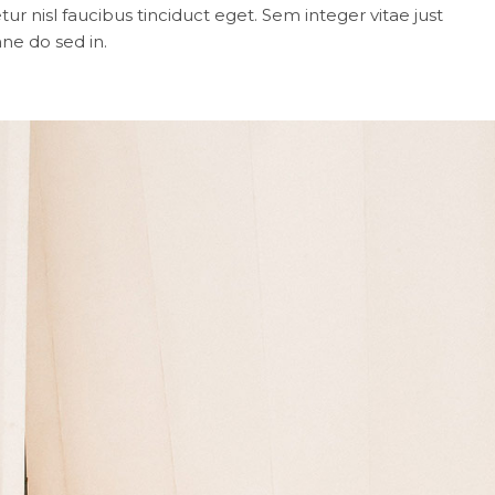
ur nisl faucibus tinciduct eget. Sem integer vitae just
e do sed in.