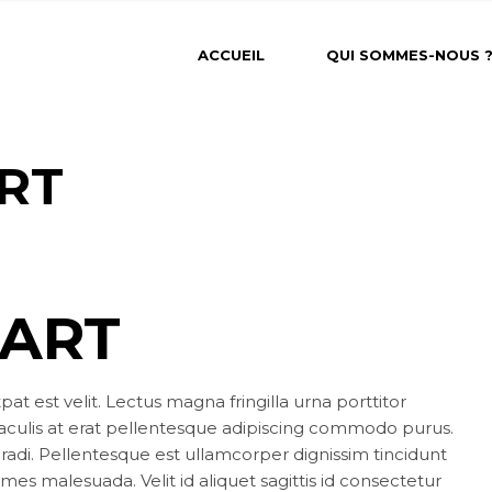
ACCUEIL
QUI SOMMES-NOUS 
RT
 ART
at est velit. Lectus magna fringilla urna porttitor
iaculis at erat pellentesque adipiscing commodo purus.
adi. Pellentesque est ullamcorper dignissim tincidunt
ames malesuada. Velit id aliquet sagittis id consectetur