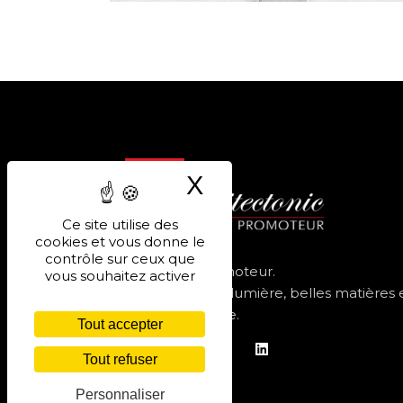
X
Masquer le band
Ce site utilise des
cookies et vous donne le
ARCHITECTONIC
contrôle sur ceux que
Architectes avant d’être promoteur.
vous souhaitez activer
Résidences contemporaines, lumière, belles matières 
adresses choisies en Provence.
Tout accepter
Tout refuser
Personnaliser