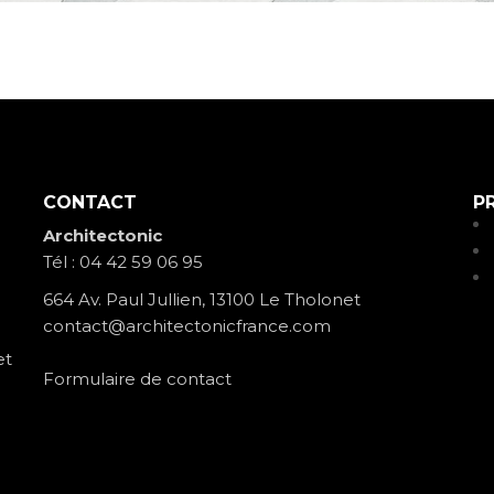
CONTACT
P
eau des cookies
Architectonic
Tél :
04 42 59 06 95
664 Av. Paul Jullien, 13100 Le Tholonet
contact@architectonicfrance.com
et
Formulaire de contact