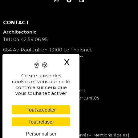
CONTACT
Architectonic
Tél :
04 42 59 06 95
664 Av. Paul Jullien, 13100 Le Tholonet
contact@architectonicfrance.com
X
Masquer le band
Formulaire de contact
Ce site utilise des
cookies et vous donne le
PROGRAMMES
contrôle sur ceux que
Les Jardins de Gilly – Lancement
vous souhaitez activer
Villa Baccara – Dernières opportunités
Nos réalisations
Tout accepter
Tout refuser
Personnaliser
© 2026
Architectonic – Tous droits réservés –
Mentions légales
|