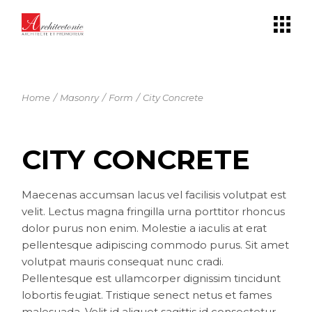
Panneau de gestion des cookies
Home
Masonry
Form
City Concrete
CITY CONCRETE
Maecenas accumsan lacus vel facilisis volutpat est
velit. Lectus magna fringilla urna porttitor rhoncus
dolor purus non enim. Molestie a iaculis at erat
pellentesque adipiscing commodo purus. Sit amet
volutpat mauris consequat nunc cradi.
Pellentesque est ullamcorper dignissim tincidunt
lobortis feugiat. Tristique senect netus et fames
malesuada. Velit id aliquet sagittis id consectetur