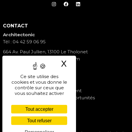
CONTACT
Architectonic
Tél :
04 42 59 06 95
664 Av. Paul Jullien, 13100 Le Tholonet
contact@architectonicfrance.com
X
Masquer le band
Formulaire de contact
Ce site utilise des
cookies et vous donne le
PROGRAMMES
contrôle sur ceux que
Les Jardins de Gilly – Lancement
vous souhaitez activer
Villa Baccara – Dernières opportunités
Nos réalisations
Tout accepter
Tout refuser