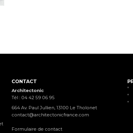
CONTACT
P
eau des cookies
Architectonic
Tél :
04 42 59 06 95
664 Av. Paul Jullien, 13100 Le Tholonet
contact@architectonicfrance.com
et
Formulaire de contact