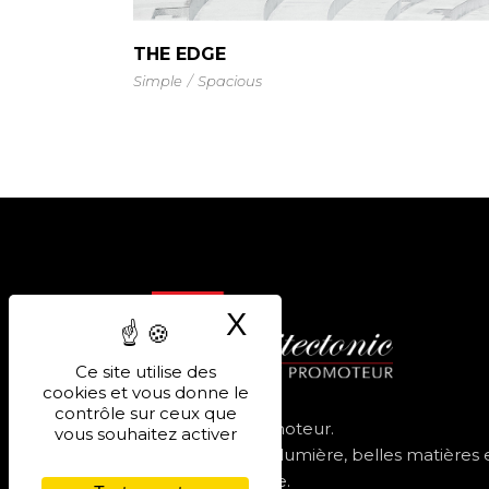
THE EDGE
Simple
Spacious
X
Masquer le band
Ce site utilise des
cookies et vous donne le
ARCHITECTONIC
contrôle sur ceux que
Architectes avant d’être promoteur.
vous souhaitez activer
Résidences contemporaines, lumière, belles matières 
adresses choisies en Provence.